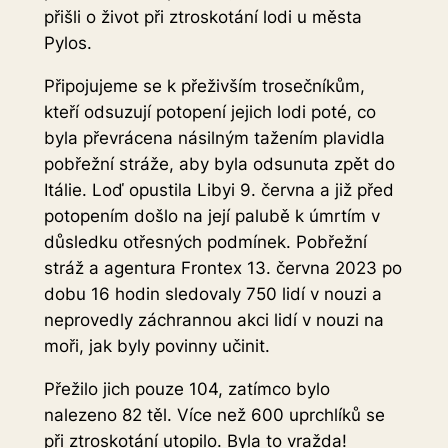
přišli o život při ztroskotání lodi u města
Pylos.
Připojujeme se k přeživším trosečníkům,
kteří odsuzují potopení jejich lodi poté, co
byla převrácena násilným tažením plavidla
pobřežní stráže, aby byla odsunuta zpět do
Itálie. Loď opustila Libyi 9. června a již před
potopením došlo na její palubě k úmrtím v
důsledku otřesných podmínek. Pobřežní
stráž a agentura Frontex 13. června 2023 po
dobu 16 hodin sledovaly 750 lidí v nouzi a
neprovedly záchrannou akci lidí v nouzi na
moři, jak byly povinny učinit.
Přežilo jich pouze 104, zatímco bylo
nalezeno 82 těl. Více než 600 uprchlíků se
při ztroskotání utopilo. Byla to vražda!