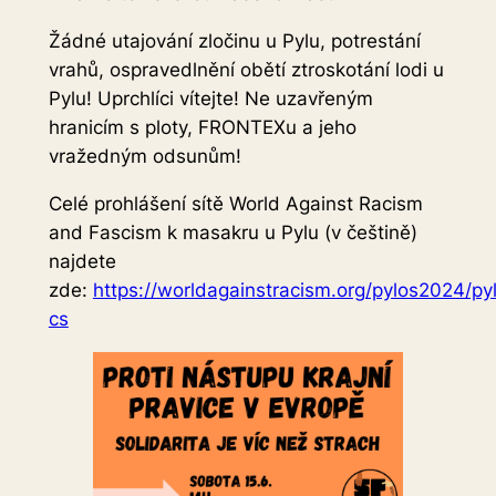
Žádné utajování zločinu u Pylu, potrestání
vrahů, ospravedlnění obětí ztroskotání lodi u
Pylu! Uprchlíci vítejte! Ne uzavřeným
hranicím s ploty, FRONTEXu a jeho
vražedným odsunům!
Celé prohlášení sítě World Against Racism
and Fascism k masakru u Pylu (v češtině)
najdete
zde:
https://worldagainstracism.org/pylos2024/p
cs