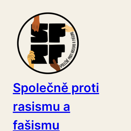
Přeskočit
na
obsah
Společně proti
rasismu a
fašismu