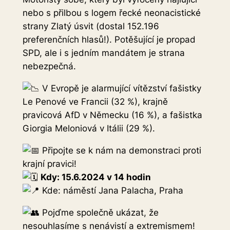
nebo s přilbou s logem řecké neonacistické
strany Zlatý úsvit (dostal 152.196
preferenčních hlasů!). Potěšující je propad
SPD, ale i s jedním mandátem je strana
nebezpečná.
V Evropě je alarmující vítězství fašistky
Le Penové ve Francii (32 %), krajně
pravicová AfD v Německu (16 %), a fašistka
Giorgia Meloniová v Itálii (29 %).
Připojte se k nám na demonstraci proti
krajní pravici!
Kdy: 15.6.2024 v 14 hodin
Kde: náměstí Jana Palacha, Praha
Pojďme společně ukázat, že
nesouhlasíme s nenávistí a extremismem!