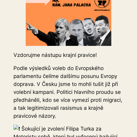
Vzdorujme nástupu krajní pravice!
Podle výsledků voleb do Evropského
parlamentu čelíme dalšímu posunu Evropy
doprava. V Česku jsme to mohli tušit již při
volební kampani. Politici hlavního proudu se
předháněli, kdo se více vymezí proti migraci,
a tak legitimizovali rasismus a krajně
pravicové názory.
Šokující je zvolení Filipa Turka za
Motoristy sobě, který byl vyfocený hajlující