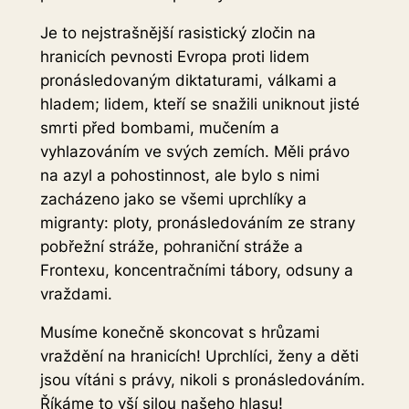
Je to nejstrašnější rasistický zločin na
hranicích pevnosti Evropa proti lidem
pronásledovaným diktaturami, válkami a
hladem; lidem, kteří se snažili uniknout jisté
smrti před bombami, mučením a
vyhlazováním ve svých zemích. Měli právo
na azyl a pohostinnost, ale bylo s nimi
zacházeno jako se všemi uprchlíky a
migranty: ploty, pronásledováním ze strany
pobřežní stráže, pohraniční stráže a
Frontexu, koncentračními tábory, odsuny a
vraždami.
Musíme konečně skoncovat s hrůzami
vraždění na hranicích! Uprchlíci, ženy a děti
jsou vítáni s právy, nikoli s pronásledováním.
Říkáme to vší silou našeho hlasu!